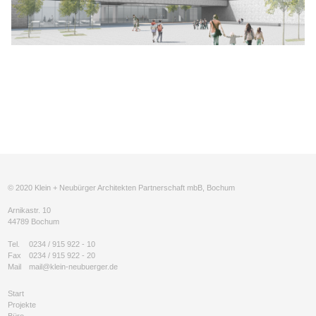
© 2020 Klein + Neubürger Architekten Partnerschaft mbB, Bochum
Arnikastr. 10
44789 Bochum
Tel.
0234 / 915 922 - 10
Fax
0234 / 915 922 - 20
Mail
mail@klein-neubuerger.de
Start
Projekte
Büro