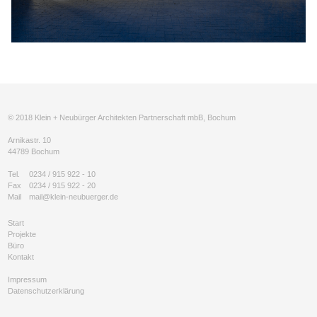
© 2018 Klein + Neubürger Architekten Partnerschaft mbB, Bochum
Arnikastr. 10
44789 Bochum
Tel.
0234 / 915 922 - 10
Fax
0234 / 915 922 - 20
Mail
mail@klein-neubuerger.de
Start
Projekte
Büro
Kontakt
Impressum
Datenschutzerklärung