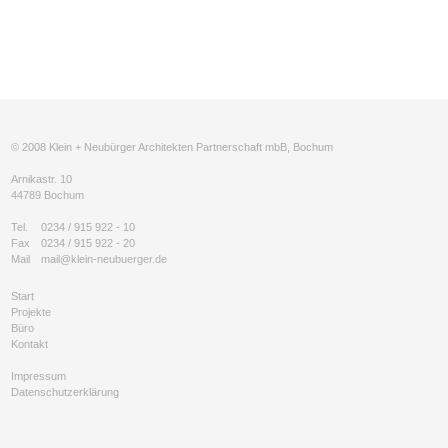
© 2008 Klein + Neubürger Architekten Partnerschaft mbB, Bochum
Arnikastr. 10
44789 Bochum
Tel.
0234 / 915 922 - 10
Fax
0234 / 915 922 - 20
Mail
mail@klein-neubuerger.de
Start
Projekte
Büro
Kontakt
Impressum
Datenschutzerklärung